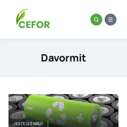
Skip
to
content
Davormit
JESTE LI ZNALI?