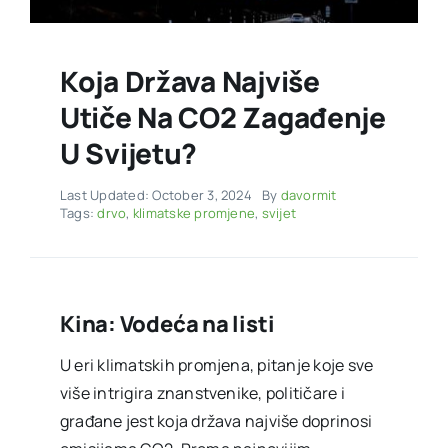
Koja Država Najviše
Utiče Na CO2 Zagađenje
U Svijetu?
Last Updated: October 3, 2024
By
davormit
Tags:
drvo
,
klimatske promjene
,
svijet
Kina: Vodeća na listi
U eri klimatskih promjena, pitanje koje sve
više intrigira znanstvenike, političare i
građane jest koja država najviše doprinosi