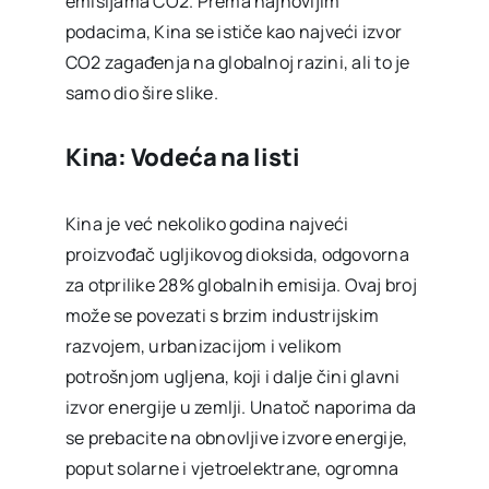
emisijama CO2. Prema najnovijim
podacima, Kina se ističe kao najveći izvor
CO2 zagađenja na globalnoj razini, ali to je
samo dio šire slike.
Kina: Vodeća na listi
Kina je već nekoliko godina najveći
proizvođač ugljikovog dioksida, odgovorna
za otprilike 28% globalnih emisija. Ovaj broj
može se povezati s brzim industrijskim
razvojem, urbanizacijom i velikom
potrošnjom ugljena, koji i dalje čini glavni
izvor energije u zemlji. Unatoč naporima da
se prebacite na obnovljive izvore energije,
poput solarne i vjetroelektrane, ogromna