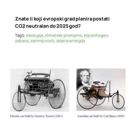
Znate li koji evropski grad planira postati
CO2 neutralan do 2025 god?
Tags:
ekologija
,
klimatske promjene
,
kopenhagen
,
zabava
,
zanimljivosti
,
zelena energija