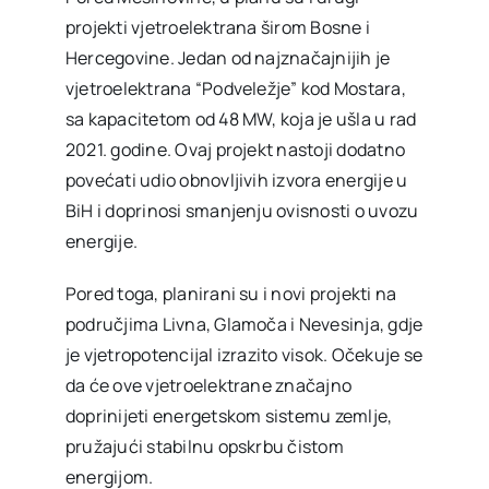
projekti vjetroelektrana širom Bosne i
Hercegovine. Jedan od najznačajnijih je
vjetroelektrana “Podveležje” kod Mostara,
sa kapacitetom od 48 MW, koja je ušla u rad
2021. godine. Ovaj projekt nastoji dodatno
povećati udio obnovljivih izvora energije u
BiH i doprinosi smanjenju ovisnosti o uvozu
energije.
Pored toga, planirani su i novi projekti na
područjima Livna, Glamoča i Nevesinja, gdje
je vjetropotencijal izrazito visok. Očekuje se
da će ove vjetroelektrane značajno
doprinijeti energetskom sistemu zemlje,
pružajući stabilnu opskrbu čistom
energijom.