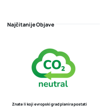
Najčitanije Objave
Znate li koji evropski grad planira postati