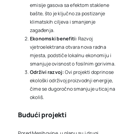
emisije gasova sa efektom staklene
bašte, što je ključno za postizanje
klimatskih ciljeva i smanjenje
zagađenja.
Ekonomski benefiti:
Razvoj
vjetroelektrana otvara nova radna
mjesta, podstiče lokalnu ekonomiju i
smanjuje ovisnost o fosilnim gorivima.
Održivi razvoj:
Ovi projekti doprinose
ekološki održivoj proizvodnji energije,
čime se dugoročno smanjuje uticaj na
okoliš.
Budući projekti
Pored Mesihovine, u planu su i drugi