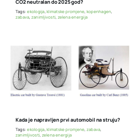
CO2 neutralan do 2025 god?
Tags:
ekologija
,
klimatske promjene
,
kopenhagen
,
zabava
,
zanimljivosti
,
zelena energija
Kada je napravljen prvi automobil na struju?
Tags:
ekologija
,
klimatske promjene
,
zabava
,
zanimljivosti
,
zelena energija