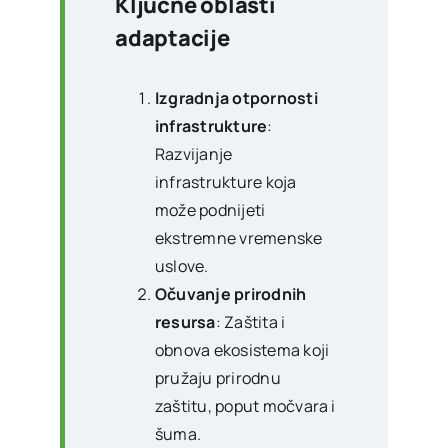
Ključne oblasti
adaptacije
Izgradnja otpornosti
infrastrukture
:
Razvijanje
infrastrukture koja
može podnijeti
ekstremne vremenske
uslove.
Očuvanje prirodnih
resursa
: Zaštita i
obnova ekosistema koji
pružaju prirodnu
zaštitu, poput močvara i
šuma.