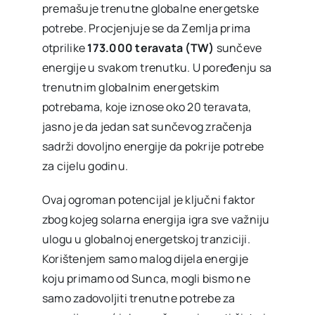
premašuje trenutne globalne energetske
potrebe. Procjenjuje se da Zemlja prima
otprilike
173.000 teravata (TW)
sunčeve
energije u svakom trenutku. U poređenju sa
trenutnim globalnim energetskim
potrebama, koje iznose oko 20 teravata,
jasno je da jedan sat sunčevog zračenja
sadrži dovoljno energije da pokrije potrebe
za cijelu godinu.
Ovaj ogroman potencijal je ključni faktor
zbog kojeg solarna energija igra sve važniju
ulogu u globalnoj energetskoj tranziciji.
Korištenjem samo malog dijela energije
koju primamo od Sunca, mogli bismo ne
samo zadovoljiti trenutne potrebe za