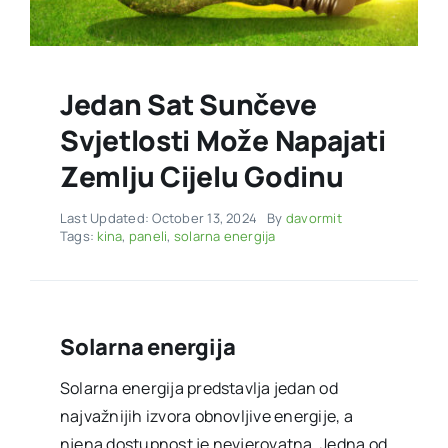
Jedan Sat Sunčeve
Svjetlosti Može Napajati
Zemlju Cijelu Godinu
Last Updated: October 13, 2024
By
davormit
Tags:
kina
,
paneli
,
solarna energija
Solarna energija
Solarna energija predstavlja jedan od
najvažnijih izvora obnovljive energije, a
njena dostupnost je nevjerovatna. Jedna od