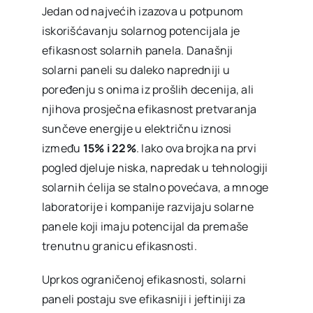
Jedan od najvećih izazova u potpunom
iskorišćavanju solarnog potencijala je
efikasnost solarnih panela. Današnji
solarni paneli su daleko napredniji u
poređenju s onima iz prošlih decenija, ali
njihova prosječna efikasnost pretvaranja
sunčeve energije u električnu iznosi
između
15% i 22%
. Iako ova brojka na prvi
pogled djeluje niska, napredak u tehnologiji
solarnih ćelija se stalno povećava, a mnoge
laboratorije i kompanije razvijaju solarne
panele koji imaju potencijal da premaše
trenutnu granicu efikasnosti.
Uprkos ograničenoj efikasnosti, solarni
paneli postaju sve efikasniji i jeftiniji za