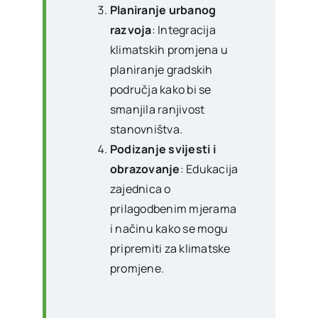
Planiranje urbanog
razvoja
: Integracija
klimatskih promjena u
planiranje gradskih
područja kako bi se
smanjila ranjivost
stanovništva.
Podizanje svijesti i
obrazovanje
: Edukacija
zajednica o
prilagodbenim mjerama
i načinu kako se mogu
pripremiti za klimatske
promjene.