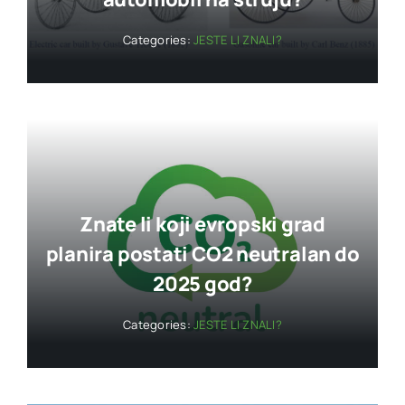
Categories:
JESTE LI ZNALI?
Znate li koji evropski grad
planira postati CO2 neutralan do
2025 god?
Categories:
JESTE LI ZNALI?