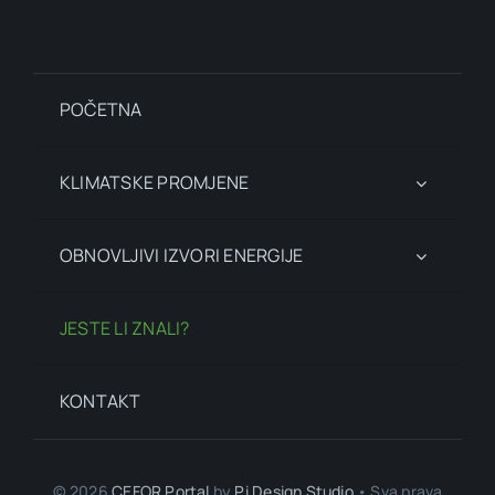
POČETNA
KLIMATSKE PROMJENE
OBNOVLJIVI IZVORI ENERGIJE
JESTE LI ZNALI?
KONTAKT
© 2026
CEFOR Portal
by
Pi Design Studio
• Sva prava