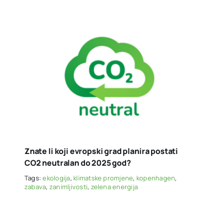
Znate li koji evropski grad planira postati
CO2 neutralan do 2025 god?
Tags:
ekologija
,
klimatske promjene
,
kopenhagen
,
zabava
,
zanimljivosti
,
zelena energija